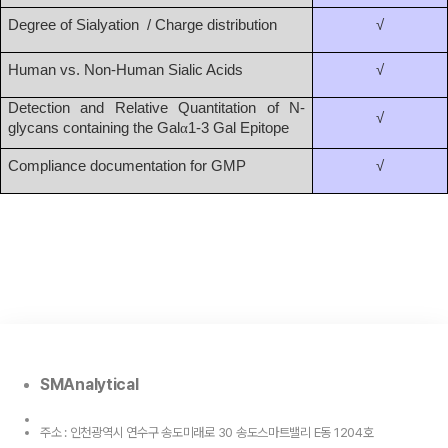
Degree of Sialyation / Charge distribution
√
Human vs. Non-Human Sialic Acids
√
Detection and Relative Quantitation of N-
√
glycans containing the Gal
α
1-3 Gal Epitope
Compliance documentation for GMP
√
SMAnalytical
주소 : 인천광역시 연수구 송도미래로 30 송도스마트밸리 E동 1204호