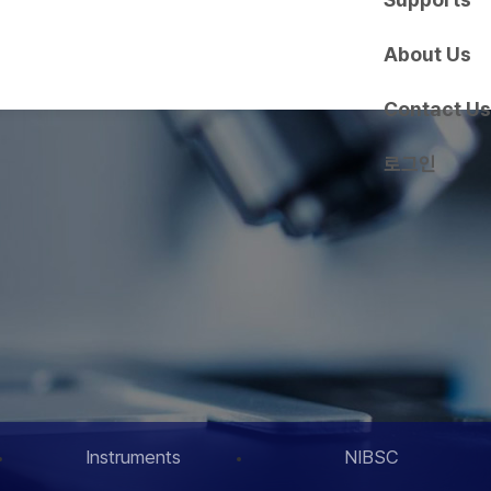
About Us
Contact Us
로그인
Instruments
NIBSC