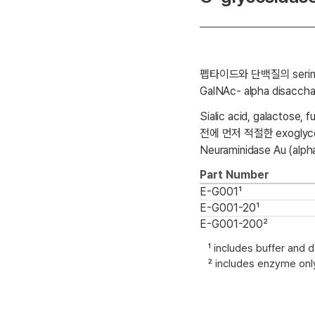
펩타이드와 단백질의 serine
GalNAc- alpha disac
Sialic acid, galact
전에 먼저 적절한 exoglyc
Neuraminidase Au (al
Part Number
E-G001¹
E-G001-20¹
E-G001-200²
¹ includes buffer and 
² includes enzyme onl