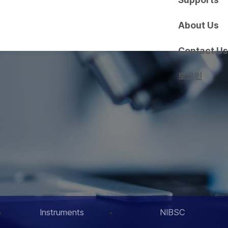
About Us
Contact Us
로그인
Instruments
NIBSC