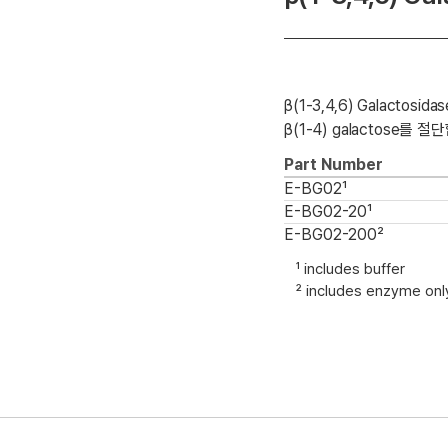
β(1-3,4,6) Galact
β(1-4) galactose를 
Part Number
E-BG02¹
E-BG02-20¹
E-BG02-200²
¹ includes buffer
² includes enzyme onl